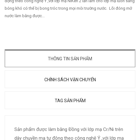
động theo công nghệ Ý ,với lớp mạ NiKen 2 lần làm cho lớp mạ luôn sáng
bóng khó có thể bị bong tróc trong mọi môi trường nước. Lõi đóng mở
nước làm bằng được...
THÔNG TIN SẢN PHẨM
CHÍNH SÁCH VẬN CHUYỂN
TAG SẢN PHẨM
Sản phẩm được làm bằng Đồng với lớp mạ Cr/Ni trên
dây chuyền mạ tự động theo công nghệ Ý ,với lớp mạ