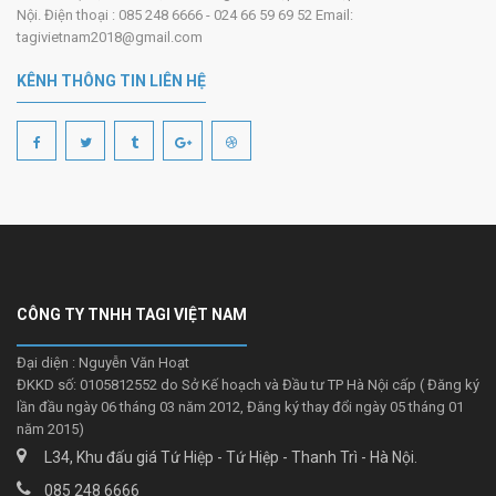
Nội. Điện thoại : 085 248 6666 - 024 66 59 69 52 Email:
tagivietnam2018@gmail.com
KÊNH THÔNG TIN LIÊN HỆ
CÔNG TY TNHH TAGI VIỆT NAM
Đại diện : Nguyễn Văn Hoạt
ĐKKD số: 0105812552 do Sở Kế hoạch và Đầu tư TP Hà Nội cấp ( Đăng ký
lần đầu ngày 06 tháng 03 năm 2012, Đăng ký thay đổi ngày 05 tháng 01
năm 2015)
L34, Khu đấu giá Tứ Hiệp - Tứ Hiệp - Thanh Trì - Hà Nội.
085 248 6666