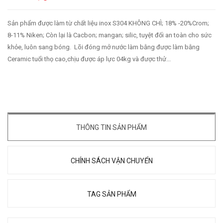
Sản phẩm được làm từ chất liệu inox S304 KHÔNG CHÌ; 18% -20%Crom;
8-11% Niken; Còn lại là Cacbon; mangan; silic, tuyệt đối an toàn cho sức
khỏe, luôn sang bóng. Lõi đóng mở nước làm bằng được làm bằng
Ceramic tuổi thọ cao,chịu được áp lực 04kg và được thử...
THÔNG TIN SẢN PHẨM
CHÍNH SÁCH VẬN CHUYỂN
TAG SẢN PHẨM