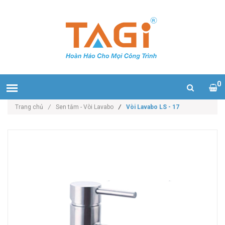
0
Trang chủ
/
Sen tắm - Vòi Lavabo
/
Vòi Lavabo LS - 17