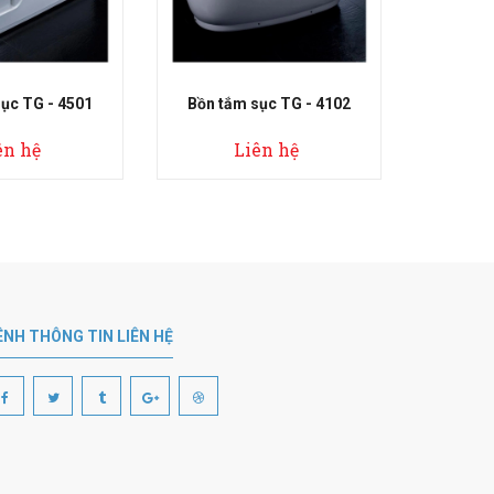
n tắm sục TG - 4102
Bồn tắm sục TG - 4701
Liên hệ
Liên hệ
ÊNH THÔNG TIN LIÊN HỆ