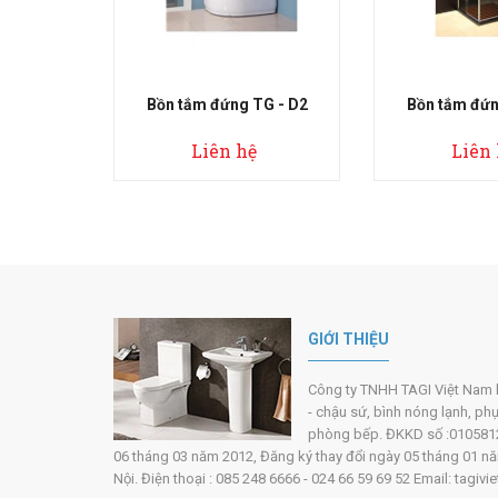
 đứng TG - D2
Bồn tắm đứng TG - D3
Bồn t
iên hệ
Liên hệ
GIỚI THIỆU
Công ty TNHH TAGI Việt Nam hoạ
- chậu sứ, bình nóng lạnh, ph
phòng bếp. ĐKKD số :0105812
06 tháng 03 năm 2012, Đăng ký thay đổi ngày 05 tháng 01 năm 
Nội. Điện thoại : 085 248 6666 - 024 66 59 69 52 Email: tag