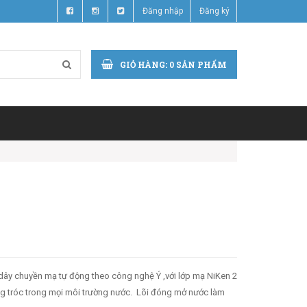
Đăng nhập
Đăng ký
GIỎ HÀNG:
0
SẢN PHẨM
dây chuyền mạ tự động theo công nghệ Ý ,với lớp mạ NiKen 2
ng tróc trong mọi môi trường nước. Lõi đóng mở nước làm