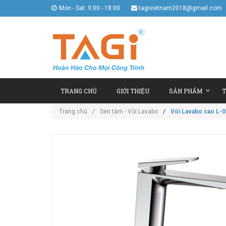
Mon - Sat: 9:00 - 18:00
tagivietnam2018@gmail.com
TRANG CHỦ
GIỚI THIỆU
SẢN PHẨM
T
Trang chủ
/
Sen tắm - Vòi Lavabo
/
Vòi Lavabo cao L-