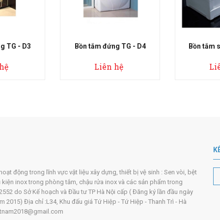
ắm đứng TG - D4
Bồn tắm sục TG - 4501
Bồ
Liên hệ
Liên hệ
K
t động trong lĩnh vực vật liệu xây dựng, thiết bị vệ sinh : Sen vòi, bệt
ụ kiện inox trong phòng tắm, chậu rửa inox và các sản phẩm trong
552 do Sở Kế hoạch và Đầu tư TP Hà Nội cấp ( Đăng ký lần đầu ngày
2015) Địa chỉ :L34, Khu đấu giá Tứ Hiệp - Tứ Hiệp - Thanh Trì - Hà
ivietnam2018@gmail.com