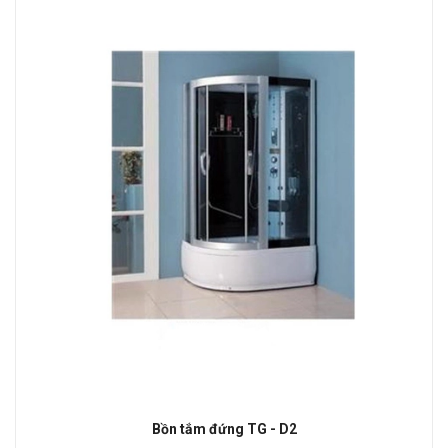
tắm đứng TG - D2
Bồn 