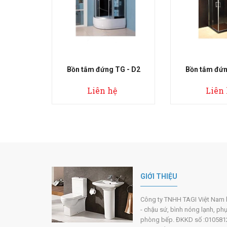
ng TG - D2
Bồn tắm đứng TG - D3
Bồn tắm 
 hệ
Liên hệ
Li
GIỚI THIỆU
Công ty TNHH TAGI Việt Nam hoạ
- chậu sứ, bình nóng lạnh, ph
phòng bếp. ĐKKD số :0105812