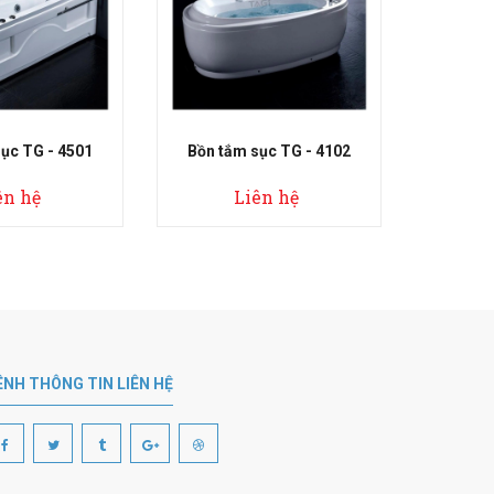
ắm sục TG - 4102
Bồn tắm sục TG - 4701
B
Liên hệ
Liên hệ
ÊNH THÔNG TIN LIÊN HỆ