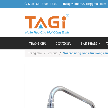
Mon - Sat: 9:00 - 18:00
tagivietnam2018@gmail.com
TRANG CHỦ
GIỚI THIỆU
SẢN PHẨM
T
Trang chủ
/
Vòi bếp
/
Vòi bếp nóng lạnh cắm tường cần