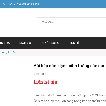
HOTLINE:
085 248 6666
IN TỨC
DỊCH VỤ
TUYỂN DỤNG
LIÊN HỆ
 cứng B - 24
Vòi bếp nóng lạnh cắm tường cần cứng
Còn hàng
Liên hệ giá
Sản phẩm được làm bằng Đồng với lớp mạ Cr/Ni trên 
lần làm cho lớp mạ luôn sáng bóng khó có thể bị bon