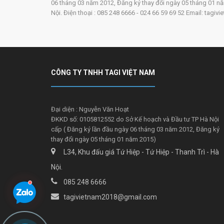
06 tháng 03 năm 2012, Đăng ký thay đổi ngày 05 tháng 01 năm 
Nội. Điện thoại : 085 248 6666 - 024 66 59 69 52 Email: tag
CÔNG TY TNHH TAGI VIỆT NAM
Đại diện : Nguyễn Văn Hoạt
ĐKKD số: 0105812552 do Sở Kế hoạch và Đầu tư TP Hà Nội
cấp ( Đăng ký lần đầu ngày 06 tháng 03 năm 2012, Đăng ký
thay đổi ngày 05 tháng 01 năm 2015)
L34, Khu đấu giá Tứ Hiệp - Tứ Hiệp - Thanh Trì - Hà
Nội.
085 248 6666
tagivietnam2018@gmail.com