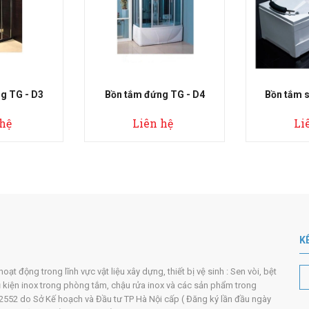
đứng TG - D4
Bồn tắm sục TG - 4501
Bồn t
ên hệ
Liên hệ
K
t động trong lĩnh vực vật liệu xây dựng, thiết bị vệ sinh : Sen vòi, bệt
ụ kiện inox trong phòng tắm, chậu rửa inox và các sản phẩm trong
552 do Sở Kế hoạch và Đầu tư TP Hà Nội cấp ( Đăng ký lần đầu ngày