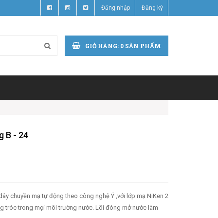
Đăng nhập
Đăng ký
GIỎ HÀNG:
0
SẢN PHẨM
 B - 24
dây chuyền mạ tự động theo công nghệ Ý ,với lớp mạ NiKen 2
g tróc trong mọi môi trường nước. Lõi đóng mở nước làm