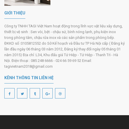
GIỚI THIỆU
Công ty TNHH TAGI Việt Nam hoạt động trong lĩnh vực vật liệu xây dựng,
thiết bị vệ sinh : Sen vòi, bệt - chậu sứ, bình nóng lạnh, phụ kiện inox
trong phòng tắm, chậu rửa inox và các sản phẩm trong phòng bếp.
ĐKKD số :0105812552 do Sở Kế hoạch và Đầu tư TP Hà Nội cấp ( Đăng ký
lần đầu ngày 06 tháng 03 năm 2012, Đăng ký thay đổi ngày 05 tháng 01
năm 2015) Địa chỉ :L34, Khu đấu giá Tứ Hiệp - Tứ Hiệp - Thanh Trì - Hà
Nội. Điện thoại : 085 248 6666 - 024 66 59 69 52 Email:
tagivietnam2018@gmail.com
KÊNH THÔNG TIN LIÊN HỆ