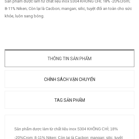
Sản phẩm được làm từ chất liệu inox S304 KHÔNG CHÌ; 18% -20%Crom;
8-11% Niken; Còn lại là Cacbon; mangan; silic, tuyệt đối an toàn cho sức
khỏe, luôn sang bóng.
THÔNG TIN SẢN PHẨM
CHÍNH SÁCH VẬN CHUYỂN
TAG SẢN PHẨM
Sản phẩm được làm từ chất liệu inox S304 KHÔNG CHÌ; 18%
-20%Crom; 8-11% Niken; Còn lại là Cacbon; mangan; silic, tuyệt