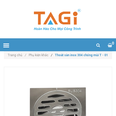
0
Trang chủ
/
Phụ kiện khác
/
Thoát sàn inox 304 chống mùi T - 01