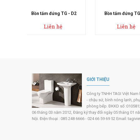
TG - D2
Bồn tắm đứng TG - D3
Bồn tắm đứ
ệ
Liên hệ
Liên
GIỚI THIỆU
Công ty TNHH TAGI Việt Nam hoạ
- chậu sứ, bình nóng lạnh, ph
phòng bếp. ĐKKD số :0105812
06 tháng 03 năm 2012, Đăng ký thay đổi ngày 05 tháng 01 năm 
Nội. Điện thoại : 085 248 6666 - 024 66 59 69 52 Email: tag