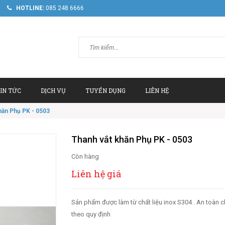
HOTLINE:
085 248 6666
IN TỨC
DỊCH VỤ
TUYỂN DỤNG
LIÊN HỆ
hăn Phụ PK - 0503
Thanh vắt khăn Phụ PK - 0503
Còn hàng
Liên hệ giá
Sản phẩm được làm từ chất liệu inox S304 . An toàn
theo quy định