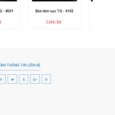
sục TG - 4102
Bồn tắm sục TG - 4701
Bồn
ên hệ
Liên hệ
ÊNH THÔNG TIN LIÊN HỆ