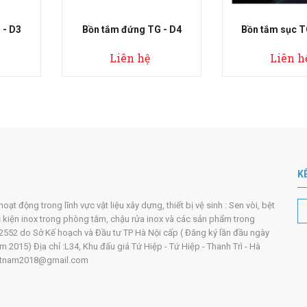
ng TG - D4
Bồn tắm sục TG - 4501
Bồn tắm 
 hệ
Liên hệ
Li
K
t động trong lĩnh vực vật liệu xây dựng, thiết bị vệ sinh : Sen vòi, bệt
ụ kiện inox trong phòng tắm, chậu rửa inox và các sản phẩm trong
552 do Sở Kế hoạch và Đầu tư TP Hà Nội cấp ( Đăng ký lần đầu ngày
2015) Địa chỉ :L34, Khu đấu giá Tứ Hiệp - Tứ Hiệp - Thanh Trì - Hà
ivietnam2018@gmail.com