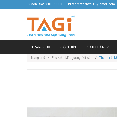
Mon - Sat: 9:00 - 18:00
tagivietnam2018@gmail.com
TRANG CHỦ
GIỚI THIỆU
SẢN PHẨM
T
Trang chủ
/
Phụ kiện, Mặt gương, Xịt sàn
/
Thanh vắt k