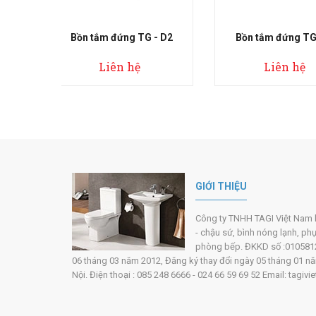
TG - D2
Bồn tắm đứng TG - D3
Bồn tắm đứ
ệ
Liên hệ
Liên
GIỚI THIỆU
Công ty TNHH TAGI Việt Nam hoạ
- chậu sứ, bình nóng lạnh, ph
phòng bếp. ĐKKD số :0105812
06 tháng 03 năm 2012, Đăng ký thay đổi ngày 05 tháng 01 năm 
Nội. Điện thoại : 085 248 6666 - 024 66 59 69 52 Email: tag