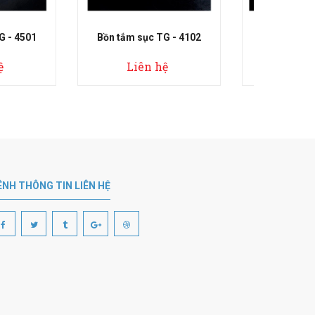
sục TG - 4102
Bồn tắm sục TG - 4701
Bồn
ên hệ
Liên hệ
ÊNH THÔNG TIN LIÊN HỆ