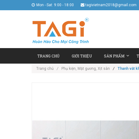
Mon - Sat: 9:00 - 18:00
tagivietnam2018@gmail.com
TRANG CHỦ
GIỚI THIỆU
SẢN PHẨM
T
Trang chủ
/
Phụ kiện, Mặt gương, Xịt sàn
/
Thanh vắt kh