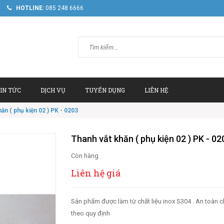
HOTLINE:
085 248 6666
IN TỨC
DỊCH VỤ
TUYỂN DỤNG
LIÊN HỆ
ăn ( phụ kiện 02 ) PK - 0203
Thanh vắt khăn ( phụ kiện 02 ) PK - 02
Còn hàng
Liên hệ giá
Sản phẩm được làm từ chất liệu inox S304 . An toàn
theo quy định