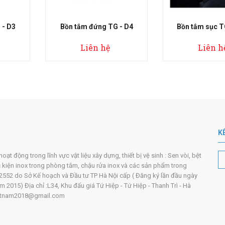
ng TG - D4
Bồn tắm sục TG - 4501
Bồn tắm 
 hệ
Liên hệ
Li
K
t động trong lĩnh vực vật liệu xây dựng, thiết bị vệ sinh : Sen vòi, bệt
ụ kiện inox trong phòng tắm, chậu rửa inox và các sản phẩm trong
552 do Sở Kế hoạch và Đầu tư TP Hà Nội cấp ( Đăng ký lần đầu ngày
2015) Địa chỉ :L34, Khu đấu giá Tứ Hiệp - Tứ Hiệp - Thanh Trì - Hà
ivietnam2018@gmail.com