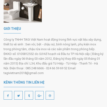
GIỚI THIỆU
Công ty TNHH TAGI Việt Nam hoạt động trong lĩnh vực vật liệu xây dựng,
thiết bị vệ sinh : Sen vòi, bệt - chậu sứ, bình nóng lạnh, phụ kiện inox
trong phòng tắm, chậu rửa inox và các sản phẩm trong phòng bếp.
ĐKKD số :0105812552 do Sở Kế hoạch và Đầu tư TP Hà Nội cấp ( Đăng ký
lần đầu ngày 06 tháng 03 năm 2012, Đăng ký thay đổi ngày 05 tháng 01
năm 2015) Địa chỉ :L34, Khu đấu giá Tứ Hiệp - Tứ Hiệp - Thanh Trì - Hà
Nội. Điện thoại : 085 248 6666 - 024 66 59 69 52 Email:
tagivietnam2018@gmail.com
KÊNH THÔNG TIN LIÊN HỆ