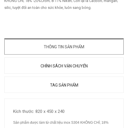
KHÔNG CHÌ; 18% -20%Crom; 8-11% Niken; Còn lại là Cacbon; mangan;
silic, tuyệt đối an toàn cho sức khỏe, luôn sang bóng.
THÔNG TIN SẢN PHẨM
CHÍNH SÁCH VẬN CHUYỂN
TAG SẢN PHẨM
Kích thước: 820 x 450 x 240
Sản phẩm được làm từ chất liệu inox S304 KHÔNG CHÌ; 18%