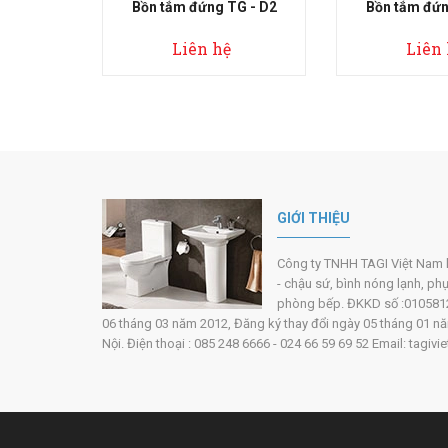
 đứng TG - D2
Bồn tắm đứng TG - D3
Bồn t
iên hệ
Liên hệ
GIỚI THIỆU
Công ty TNHH TAGI Việt Nam hoạ
- chậu sứ, bình nóng lạnh, ph
phòng bếp. ĐKKD số :0105812
06 tháng 03 năm 2012, Đăng ký thay đổi ngày 05 tháng 01 năm 
Nội. Điện thoại : 085 248 6666 - 024 66 59 69 52 Email: tag