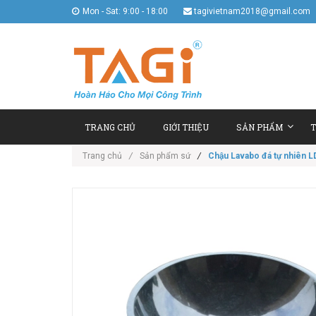
Mon - Sat: 9:00 - 18:00
tagivietnam2018@gmail.com
TRANG CHỦ
GIỚI THIỆU
SẢN PHẨM
T
Trang chủ
/
Sản phẩm sứ
/
Chậu Lavabo đá tự nhiên LD