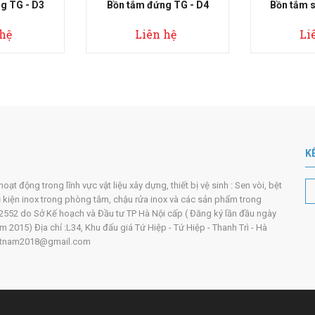
ắm đứng TG - D4
Bồn tắm sục TG - 4501
Bồ
Liên hệ
Liên hệ
K
t động trong lĩnh vực vật liệu xây dựng, thiết bị vệ sinh : Sen vòi, bệt
ụ kiện inox trong phòng tắm, chậu rửa inox và các sản phẩm trong
552 do Sở Kế hoạch và Đầu tư TP Hà Nội cấp ( Đăng ký lần đầu ngày
2015) Địa chỉ :L34, Khu đấu giá Tứ Hiệp - Tứ Hiệp - Thanh Trì - Hà
ivietnam2018@gmail.com