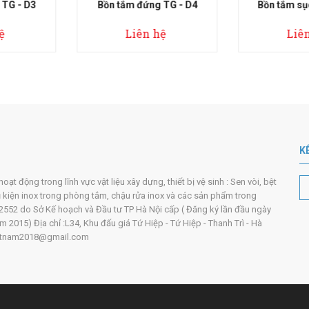
ứng TG - D4
Bồn tắm sục TG - 4501
Bồn tắm
n hệ
Liên hệ
L
K
t động trong lĩnh vực vật liệu xây dựng, thiết bị vệ sinh : Sen vòi, bệt
ụ kiện inox trong phòng tắm, chậu rửa inox và các sản phẩm trong
552 do Sở Kế hoạch và Đầu tư TP Hà Nội cấp ( Đăng ký lần đầu ngày
2015) Địa chỉ :L34, Khu đấu giá Tứ Hiệp - Tứ Hiệp - Thanh Trì - Hà
ivietnam2018@gmail.com