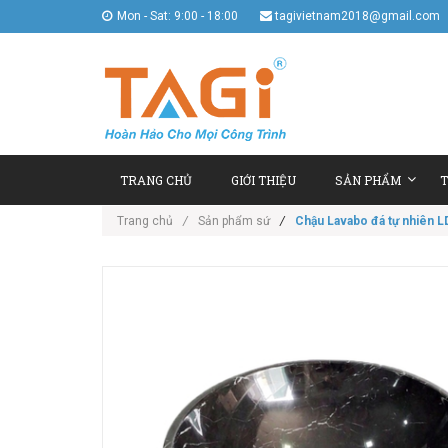
Mon - Sat: 9:00 - 18:00
tagivietnam2018@gmail.com
TRANG CHỦ
GIỚI THIỆU
SẢN PHẨM
T
Trang chủ
/
Sản phẩm sứ
/
Chậu Lavabo đá tự nhiên LD