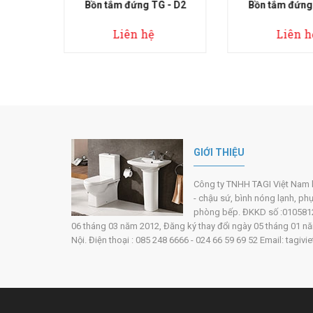
 TG - D2
Bồn tắm đứng TG - D3
Bồn tắm đ
hệ
Liên hệ
Liê
GIỚI THIỆU
Công ty TNHH TAGI Việt Nam hoạ
- chậu sứ, bình nóng lạnh, ph
phòng bếp. ĐKKD số :0105812
06 tháng 03 năm 2012, Đăng ký thay đổi ngày 05 tháng 01 năm 
Nội. Điện thoại : 085 248 6666 - 024 66 59 69 52 Email: tag