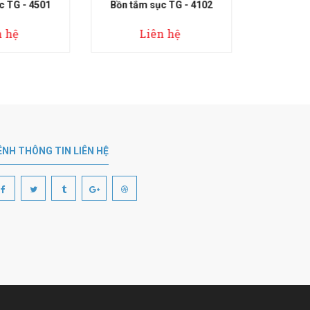
 sục TG - 4102
Bồn tắm sục TG - 4701
Bồ
iên hệ
Liên hệ
ÊNH THÔNG TIN LIÊN HỆ